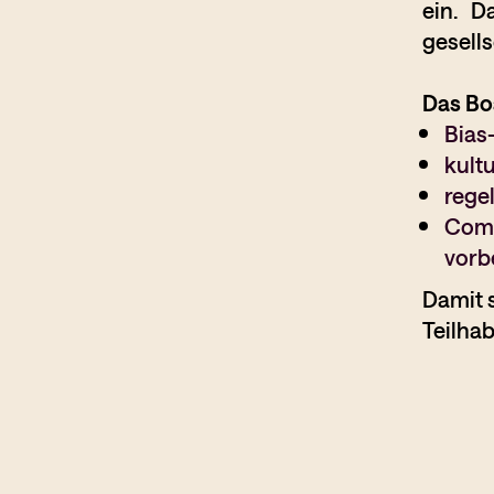
ein. D
gesells
Das Boa
Bias
kultu
rege
Comm
vorb
Damit 
Teilhab