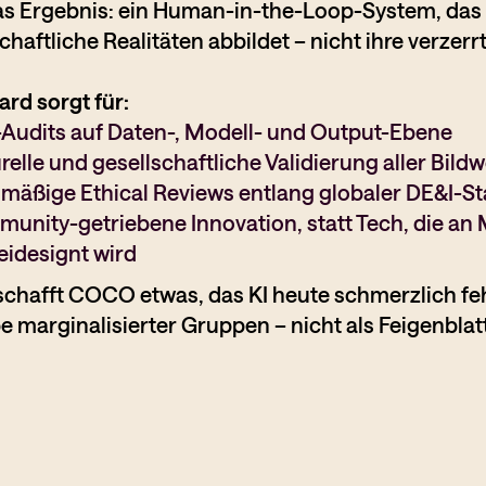
as Ergebnis: ein Human-in-the-Loop-System, das k
chaftliche Realitäten abbildet – nicht ihre verzerr
rd sorgt für:
-Audits auf Daten-, Modell- und Output-Ebene
relle und gesellschaftliche Validierung aller Bild
lmäßige Ethical Reviews entlang globaler DE&I-S
unity-getriebene Innovation, statt Tech, die a
eidesignt wird
schafft COCO etwas, das KI heute schmerzlich fehl
e marginalisierter Gruppen – nicht als Feigenbla