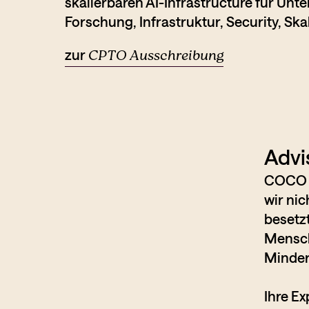
skalierbaren AI-Infrastructure für Unt
Forschung, Infrastruktur, Security, Sk
zur
CPTO Ausschreibung
Advi
COCO b
wir ni
besetz
Mensch
Minder
Ihre Ex