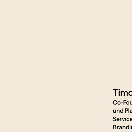
Tim
Co-Foun
und Pl
Servic
Brandi