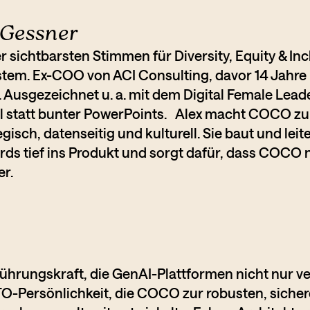
Gessner
r sichtbarsten Stimmen für Diversity, Equity & I
tem. Ex-COO von ACI Consulting, davor 14 Jahre
s. Ausgezeichnet u. a. mit dem Digital Female Le
 statt bunter PowerPoints. Alex macht COCO zum
egisch, datenseitig und kulturell. Sie baut und lei
ds tief ins Produkt und sorgt dafür, dass COCO n
er.
Führungskraft, die GenAI-Plattformen nicht nur ve
 CTO-Persönlichkeit, die COCO zur robusten, siche