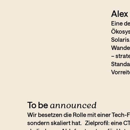
Alex
Eine de
Ökosys
Solari
Wandel
– strat
Standar
Vorreit
To be
announced
Wir besetzen die Rolle mit einer Tech-
sondern skaliert hat. Zielprofil: eine