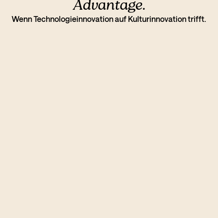
Advantage.
Wenn Technologieinnovation auf Kulturinnovation trifft.
01
Human in the loop
Wir haben ein völlig neuartigen
Human-in-the-Loop Ansatz.
Während wir Expertinnen aus
marginalisierten Communities uns
Userinnen direkt in unsere Prozess
mit einbinden.